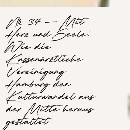
№ 34 – Mit
Herz und Seele:
Wie die
Kassenärztliche
Vereinigung
Hamburg den
Kulturwandel aus
der Mitte heraus
gestaltet