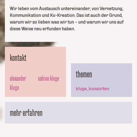
Wir leben vom Austausch untereinander, von Vernetzung,
Kommunikation und Ko-Kreation. Das ist auch der Grund,
warum wir so lieben was wir tun – und warum wir uns auf
diese Weise neu erfunden haben.
kontakt
themen
alexander
sabine kluge
kluge
kluge_konsorten
mehr erfahren
kluge_konsorten
„Working out Loud – Die offene Arbeitshaltung bereichert
Unternehmen“ – Sabine Kluge im Interview mit Marketing