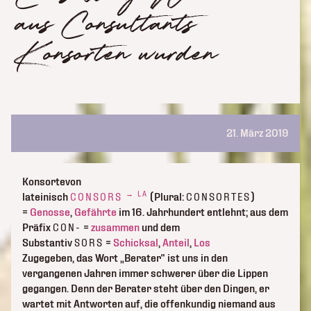
aus Consultants
Konsorten wurden
21. März 2019
Konsorte
von
→ LA
lateinisch
(Plural:
)
CONSORS
CONSORTES
=
Genosse
,
Gefährte
im 16. Jahrhundert entlehnt; aus dem
Präfix
=
zusammen
und dem
CON-
Substantiv
=
Schicksal
,
Anteil
,
Los
SORS
Zugegeben, das Wort „Berater“ ist uns in den
vergangenen Jahren immer schwerer über die Lippen
gegangen. Denn der Berater steht über den Dingen, er
wartet mit Antworten auf, die offenkundig niemand aus