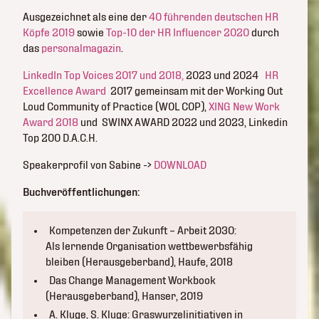
Ausgezeichnet als eine der
40 führenden deutschen HR
Köpfe 2019
sowie
Top-10 der HR Influencer 2020
durch
das
personalmagazin
.
LinkedIn Top Voices 2017 und 2018,
2023 und 2024
HR
Excellence Award
2017 gemeinsam mit der Working Out
Loud Community of Practice (WOL COP),
XING New Work
Award 2018
und SWINX AWARD 2022 und 2023, Linkedin
Top 200 D.A.C.H.
Speakerprofil von Sabine ->
DOWNLOAD
Buchveröffentlichungen:
Kompetenzen der Zukunft – Arbeit 2030:
Als lernende Organisation wettbewerbsfähig
bleiben (Herausgeberband), Haufe, 2018
Das Change Management Workbook
(Herausgeberband), Hanser, 2019
A. Kluge, S. Kluge: Graswurzelinitiativen in