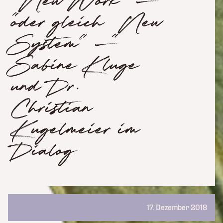
„New Work“ –
oder gleich „New
System“ –
Sabine Kluge
und Dr.
Christian
Kugelmeier im
Dialog
17. Dezember 2018