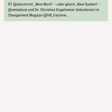
RT @alecmcint: „New Work“ – oder gleich „New System“ –
@netzabine und Dr. Christian Kugelmeier diskutieren im
Changement Magazin @HB_Fachme…
kluge_konsorten
Newsletter abonnieren
Termine
Team
Themen
Testimonials
Datenschutz
Kontakt
Impressum
© 2026 kluge_konsorten