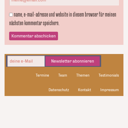
name, e-mail-adresse und website in diesem browser für meinen
nächsten kommentar speichern.
Newsletter abonnieren
Termine
Team
Themen
Testimonials
Datenschutz
Kontakt
Impressum
kluge_konsorten
© 2026 kluge_konsorten