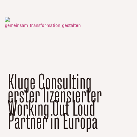
Kluge Consulting
erster lizensierter
Working Out Loud
Partner in Europa