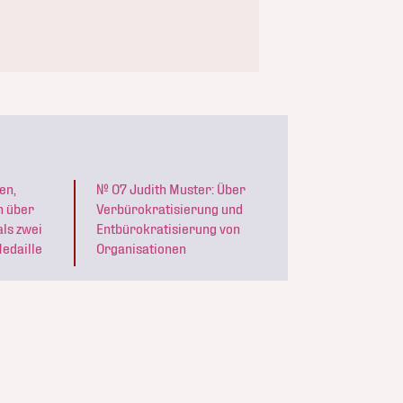
en,
№ 07 Judith Muster: Über
h über
Verbürokratisierung und
als zwei
Entbürokratisierung von
Medaille
Organisationen