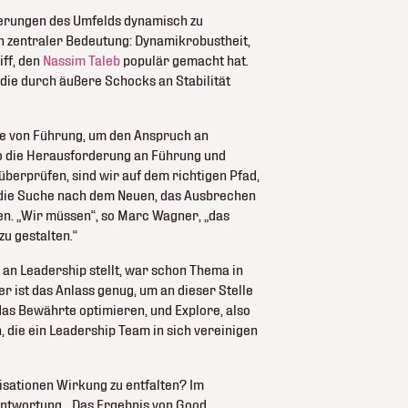
nderungen des Umfelds dynamisch zu
on zentraler Bedeutung: Dynamikrobustheit,
iff, den
Nassim Taleb
populär gemacht hat.
 die durch äußere Schocks an Stabilität
le von Führung, um den Anspruch an
o die Herausforderung an Führung und
überprüfen, sind wir auf dem richtigen Pfad,
die Suche nach dem Neuen, das Ausbrechen
en. „Wir müssen“, so Marc Wagner, „das
zu gestalten.“
an Leadership stellt, war schon Thema in
r ist das Anlass genug, um an dieser Stelle
das Bewährte optimieren, und Explore, also
, die ein Leadership Team in sich vereinigen
isationen Wirkung zu entfalten? Im
antwortung. „Das Ergebnis von Good