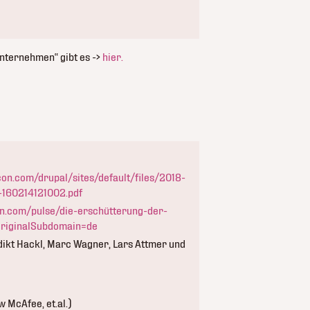
nternehmen“ gibt es ->
hier.
on.com/drupal/sites/default/files/2018-
160214121002.pdf
in.com/pulse/die-erschütterung-der-
riginalSubdomain=de
ikt Hackl, Marc Wagner, Lars Attmer und
 McAfee, et.al.)