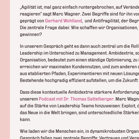
„Agilität ist, mal ganz einfach runtergebrochen, auf Verä
reagieren“ sagt Marc Wagner. Zwei Begriffe sind für ihn v
geprägt von
Gerhard Wohlland
, und Antifragilität, der Begr
Die zentrale Frage dabei: Wie schaffen wir Organisationen,
gewinnen?
In unserem Gespräch geht es dann auch zentral um die Rol
Leadership im Unterschied zu Management. Ambidextrie, s
Organisation, bedeutet zum einen ständige Optimierung, zu 
erreichen wir maximalen Kundennutzen, und zum anderen 
aus etablierten Pfaden, Experimentieren mit neuen Lösung
Bestehende hochgradig effizient aufstellen, um die Zukunft 
Dass diese kontextuelle Ambidextrie stärkere Anforderung 
unserem
Podcast mit Dr. Thomas Sattelberger
. Marc Wagne
auf die Stärke von Leadership Teams hinzuweisen: Exploit, 
das Neue in die Welt bringen, sind unterschiedliche Stärken
kann.
Wie laden wir die Menschen ein, in dynamikrobusten Organ
Gespräch fallen zwei zentrale Begriffe: Vertrauen und Ver