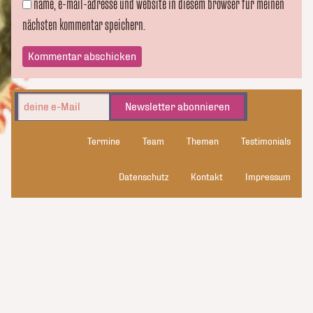
name, e-mail-adresse und website in diesem browser für meinen
nächsten kommentar speichern.
Newsletter abonnieren
Termine
Team
Themen
Testimonials
Datenschutz
Kontakt
Impressum
kluge_konsorten
© 2026 kluge_konsorten