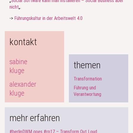
„
Social Software kann man installieren – Social Business aber
nicht
„.
->
Führungskultur in der Arbeitswelt 4.0
kontakt
sabine
themen
kluge
Transformation
alexander
Führung und
kluge
Verantwortung
mehr erfahren
#berlinDWM goes #rp17 – Transform Out Loud