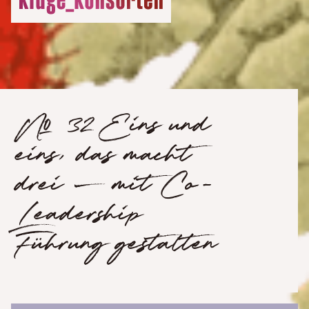
№ 32 Eins und
eins, das macht
drei – mit Co-
Leadership
Führung gestalten