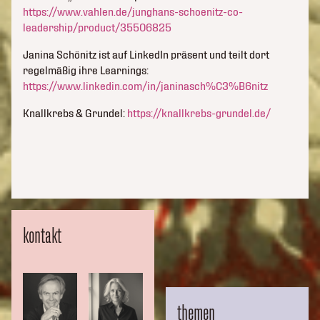
https://www.vahlen.de/junghans-schoenitz-co-
leadership/product/35506825
Janina Schönitz ist auf LinkedIn präsent und teilt dort
regelmäßig ihre Learnings:
https://www.linkedin.com/in/janinasch%C3%B6nitz
Knallkrebs & Grundel:
https://knallkrebs-grundel.de/
kontakt
themen