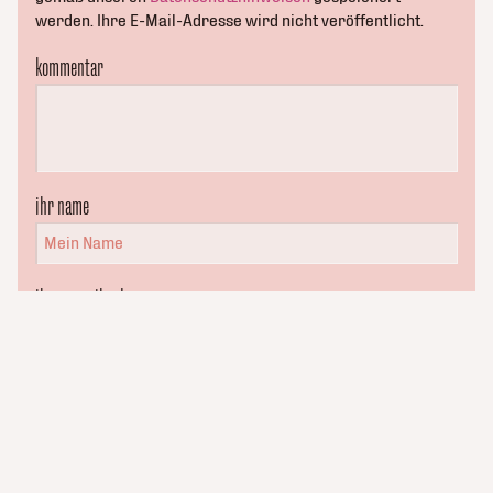
werden. Ihre E-Mail-Adresse wird nicht veröffentlicht.
kommentar
ihr name
ihre e-mail-adresse
kluge_konsorten
name, e-mail-adresse und website in diesem browser für meinen
nächsten kommentar speichern.