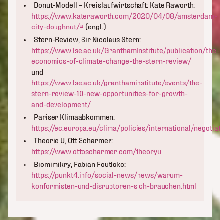
Donut-Modell – Kreislaufwirtschaft: Kate Raworth:
https://www.kateraworth.com/2020/04/08/amsterdam-
city-doughnut/#
(engl.)
Stern-Review, Sir Nicolaus Stern:
https://www.lse.ac.uk/GranthamInstitute/publication/the-
economics-of-climate-change-the-stern-review/
und
https://www.lse.ac.uk/granthaminstitute/events/the-
stern-review-10-new-opportunities-for-growth-
and-development/
Pariser Klimaabkommen:
https://ec.europa.eu/clima/policies/international/negotia
Theorie U, Ott Scharmer:
https://www.ottoscharmer.com/theoryu
Biomimikry, Fabian Feutlske:
https://punkt4.info/social-news/news/warum-
konformisten-und-disruptoren-sich-brauchen.html