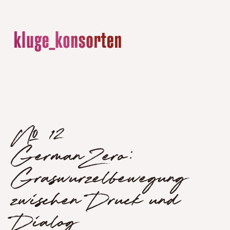
№ 12
GermanZero:
Graswurzelbewegung
zwischen Druck und
Dialog