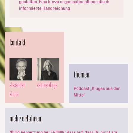
gestalten: Eine kurze organisationstheoretisch
informierte Handreichung
kontakt
themen
alexander
sabine kluge
Podcast „Kluges aus der
kluge
Mitte”
mehr erfahren
№ 04 Vernetzung bei EVONIK: Pass auf, dass Du nicht am