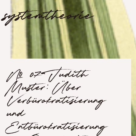
systemtheorie
№ 07 Judith
Muster: Über
Verbürokratisierung
und
Entbürokratisierung