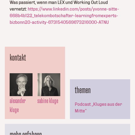
Was passiert, wenn man LEX und Working Out Loud
vernetzt:
https://www.linkedin.com/posts/yvonne-sitte-
668b4b122_telekombotschafter-learningfromexperts-
bizbonn20-activity-6731540569673216000-ATNU
kontakt
themen
alexander
sabine kluge
Podcast „Kluges aus der
kluge
Mitte”
mehr erfahren