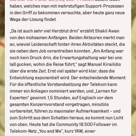
haben, welches man mit mehrstufigen Support-Prozessen
in den Griff zu bekommen versuchte, aber heute ganz neue
Wege der Lösung findet.
„Da ist auch sehr viel Herzblut drin“ erzählt Shakil Awan
von den mühsamen Anfängen. Beiden Akteuren merkt man
an, wieviel Leidenschaft hinter ihren Aktivitäten steckt, die
sie neben dem Job vorantreiben konnten. „Am Anfang war
noch kein Druck drin, die Erwartungshaltung war bei uns:
laß gucken, wohin die Reise führt,“ sagt Manuel Kirailidis
über die erste Zeit. Erst viel später wird klar, dass die
Entwicklung exponentiell wird. Der entscheidende Moment:
Für die öffentliche Vorstandssitzung der Telekom kann
immer ein Anliegen nominiert werden, und „Lernen für
Experten“ gewinnt. 1,5 Stunden, auf Englisch vor dem
gesamten Konzernvorstand vorgetragen, minutiös
vorbereitet, führen zu maximaler Aufmerksamkeit – und
zum Schritt aus dem Schatten heraus, es kommt nun Licht
von oben. Heute hat die Community 18.500 Follower im
Telekom-Netz „You and Me“, kurz YAM, einer