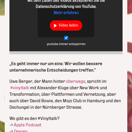
Mit dem Laden des Videos akzeptieren Sie die
Datenschutzerklärung von YouTube.
Mehr erfahren
Video laden
youtube immer entsperren
„Es geht immer nur um eins: Wir wollen bessere
unternehmerische Entscheidungen treffen.“
Uwe Berger, der Mann hinter
überwegs
, spricht im
#vinyltalk
mit Alexander Kluge über New Work und
Transformation, über Plattformen und Vernetzung, aber
auch über David Bowie, den Mojo Club in Hamburg und den
Dschungel in der Nürnberger Strasse.
Wo gibt es den #Vinyltalk?
->
Apple Podcast
->
Deezer