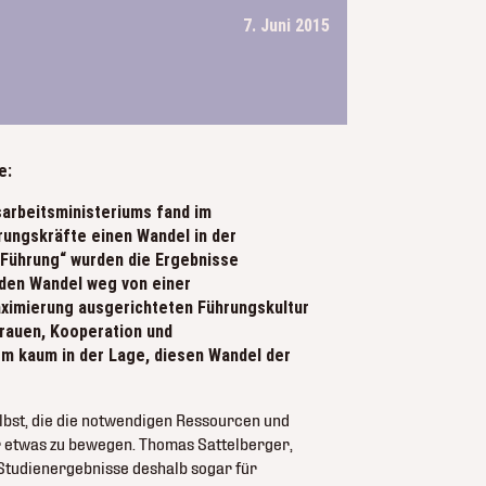
7. Juni 2015
e:
sarbeitsministeriums fand im
rungskräfte einen Wandel in der
 Führung“ wurden die Ergebnisse
 den Wandel weg von einer
aximierung ausgerichteten Führungskultur
trauen, Kooperation und
em kaum in der Lage, diesen Wandel der
elbst, die die notwendigen Ressourcen und
r etwas zu bewegen. Thomas Sattelberger,
 Studienergebnisse deshalb sogar für