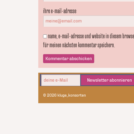
ihre e-mail-adresse
name, e-mail-adresse und website in diesem brows
für meinen nächsten kommentar speichern.
Newsletter abonnieren
© 2026 kluge_konsorten
kluge_konsorten