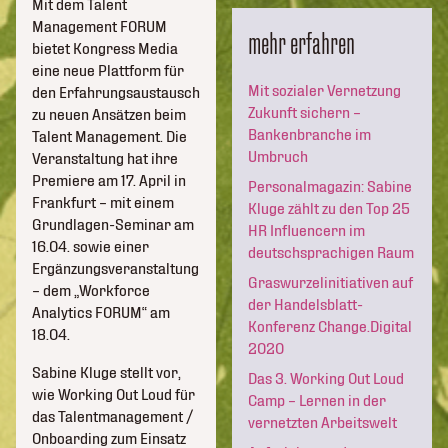
Mit dem Talent
Management FORUM
mehr erfahren
bietet Kongress Media
eine neue Plattform für
Mit sozialer Vernetzung
den Erfahrungsaustausch
Zukunft sichern –
zu neuen Ansätzen beim
Bankenbranche im
Talent Management. Die
Umbruch
Veranstaltung hat ihre
Premiere am 17. April in
Personalmagazin: Sabine
Frankfurt – mit einem
Kluge zählt zu den Top 25
Grundlagen-Seminar am
HR Influencern im
16.04. sowie einer
deutschsprachigen Raum
Ergänzungsveranstaltung
Graswurzelinitiativen auf
– dem „Workforce
der Handelsblatt-
Analytics FORUM“ am
Konferenz Change.Digital
18.04.
2020
Sabine Kluge stellt vor,
Das 3. Working Out Loud
wie Working Out Loud für
Camp – Lernen in der
das Talentmanagement /
vernetzten Arbeitswelt
Onboarding zum Einsatz