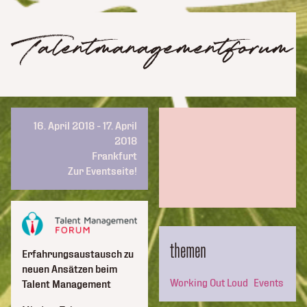
Talentmanagementforum
16. April 2018 - 17. April
2018
Frankfurt
Zur Eventseite!
themen
Erfahrungsaustausch zu
neuen Ansätzen beim
Working Out Loud
Events
Talent Management