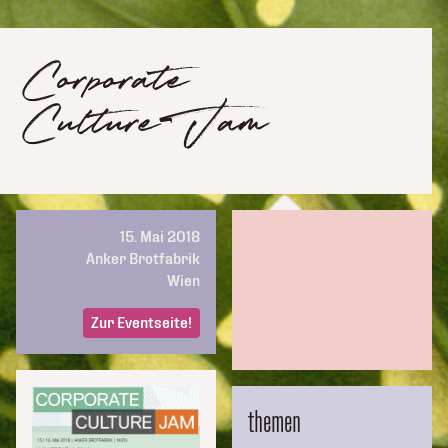
Corporate
Culture Jam
15. Mai 2018
Anker Brotfabrik
Wien
Zur Eventseite!
themen