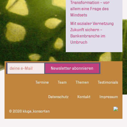
Transformation – vor
allem eine Frage des
Mindsets
Mit sozialer Vernetzung
Zukunft sichern –
Bankenbranche im
Umbruch
Newsletter abonnieren
Termine
Team
Themen
Testimonials
Datenschutz
Kontakt
Impressum
© 2026 kluge_konsorten