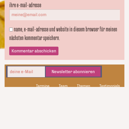
ihre e-mail-adresse
name, e-mail-adresse und website in diesem browser für meinen
nächsten kommentar speichern.
Newsletter abonnieren
Termine
Team
Themen
Testimonials
kluge_konsorten
Datenschutz
Kontakt
Impressum
© 2026 kluge_konsorten