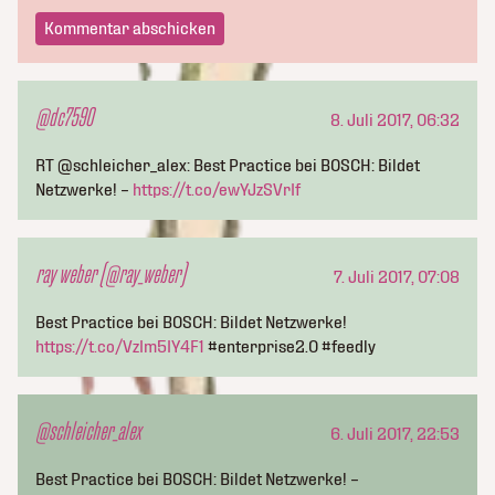
@dc7590
8. Juli 2017, 06:32
RT @schleicher_alex: Best Practice bei BOSCH: Bildet
Netzwerke! –
https://t.co/ewYJzSVrIf
ray weber (@ray_weber)
7. Juli 2017, 07:08
Best Practice bei BOSCH: Bildet Netzwerke!
https://t.co/VzIm5IY4F1
#enterprise2.0 #feedly
@schleicher_alex
6. Juli 2017, 22:53
Best Practice bei BOSCH: Bildet Netzwerke! –