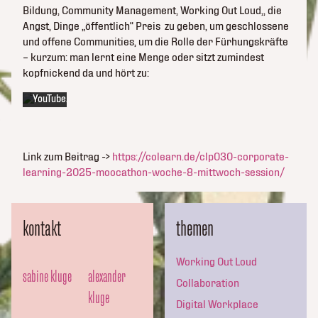
Bildung, Community Management, Working Out Loud,, die
Videos
akzeptieren
Angst, Dinge „öffentlich“ Preis zu geben, um geschlossene
Sie
und offene Communities, um die Rolle der Fürhungskräfte
die
– kurzum: man lernt eine Menge oder sitzt zumindest
Datenschutzerklärung
kopfnickend da und hört zu:
von
YouTube.
Mehr
erfahren
Link zum Beitrag ->
https://colearn.de/clp030-corporate-
Video
learning-2025-moocathon-woche-8-mittwoch-session/
laden
youtube
kontakt
themen
immer
entsperren
Working Out Loud
sabine kluge
alexander
Collaboration
kluge
Digital Workplace