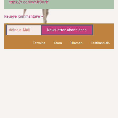
https://t.co/ewYJzSVrIf
Neuere Kommentare »
Newsletter abonnieren
Termine
Team
Themen
Testimonials
kluge_konsorten
Datenschutz
Kontakt
Impressum
© 2026 kluge_konsorten