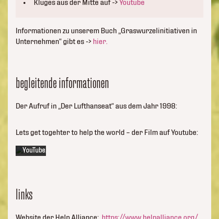
Kluges aus der Mitte auf ->
Youtube
Informationen zu unserem Buch „Graswurzelinitiativen in
Unternehmen“ gibt es ->
hier.
Mit
dem
Laden
begleitende informationen
des
Videos
akzeptieren
Der Aufruf in „Der Lufthanseat“ aus dem Jahr 1998:
Sie
die
Datenschutzerklärung
Lets get togehter to help the world – der Film auf Youtube:
von
YouTube.
Mehr
erfahren
links
Video
laden
Website der Help Alliance:
https://www.helpalliance.org/