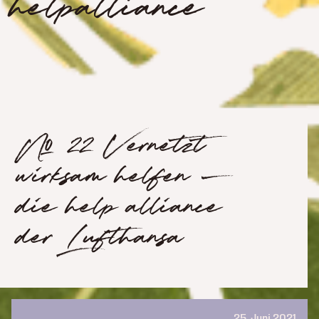
helpalliance
№ 22 Vernetzt
wirksam helfen –
die help alliance
der Lufthansa
25. Juni 2021