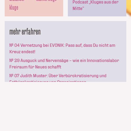
Podcast „Kluges aus der
kluge
Mitte”
mehr erfahren
№ 04 Vernetzung bei EVONIK: Pass auf, dass Du nicht am
Kreuz endest!
№ 29 Ausguck und Nervensäge – wie ein Innovationslabor
Freiraum für Neues schafft
№ 07 Judith Muster: Über Verbürokratisierung und
Entbürokratisierung von Organisationen
kluge_konsorten
Newsletter abonnieren
Termine
Team
Themen
Testimonials