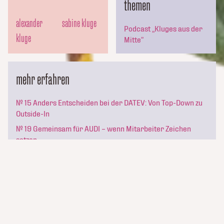
themen
alexander
sabine kluge
Podcast „Kluges aus der
kluge
Mitte”
mehr erfahren
№ 15 Anders Entscheiden bei der DATEV: Von Top-Down zu
Outside-In
№ 19 Gemeinsam für AUDI – wenn Mitarbeiter Zeichen
setzen
kluge_konsorten
№ 34 – Mit Herz und Seele: Wie die Kassenärztliche
Vereinigung Hamburg den Kulturwandel aus der Mitte
heraus gestaltet
Newsletter abonnieren