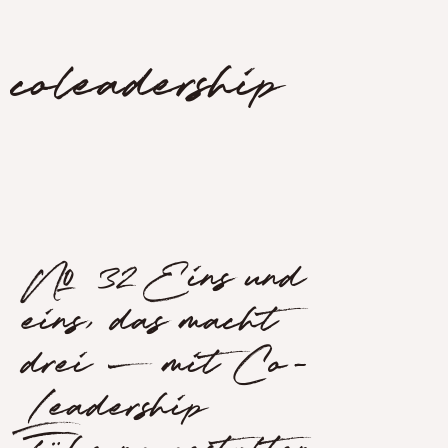
coleadership
№ 32 Eins und
eins, das macht
drei – mit Co-
Leadership