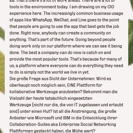
Ed:
That’s there’s a lot of work ahead. There are a lot of
tools in the environment today. I am drawing on my CIO
experience here. The increasingly common business usage
of apps like WhatsApp, WeChat, and Line goes to the point
that people are going to use the app that best gets the job
done. Right now, anybody can create a community on
anything. That’s part of the future: Going beyond people
doing work only on our platform where we can see it being
done. The best a company can do now is catch on and
provide the most popular tools. That’s because for many of
us, a platform where everyone can do everything they need
to do is simply not the world we live in yet.
Die große Frage aus Sicht der Unternehmen: Wird es
überhaupt noch möglich sein, EINE Plattform für
kollaborative Werkzeuge anzubieten? Bekommt man die
Vielzahl der heute tatsächlich eingesetzten
Werkzeuge (nicht nur die, die von IT zugelassen und erlaubt
sind) unter einen Hut? Ist all die Anstrengung, die große
Anbieter wie Microsoft und IBM in die Entwicklung ihrer
Collaboration-Suites aka Enterprise Social Networking
Plattformen gesteckt haben, die Mühe wert?