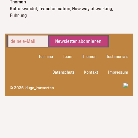
Themen
Kulturwandel, Transformation, New way of working,
Führung
Newsletter abonnieren
Termine
Team
Themen
Testimonials
Datenschutz
Kontakt
Impressum
© 2026 kluge_konsorten
kluge_konsorten