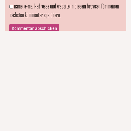
name, e-mail-adresse und website in diesem browser für meinen
nächsten kommentar speichern.
kluge_konsorten
Newsletter abonnieren
Termine
Team
Themen
Testimonials
Datenschutz
Kontakt
Impressum
© 2026 kluge_konsorten