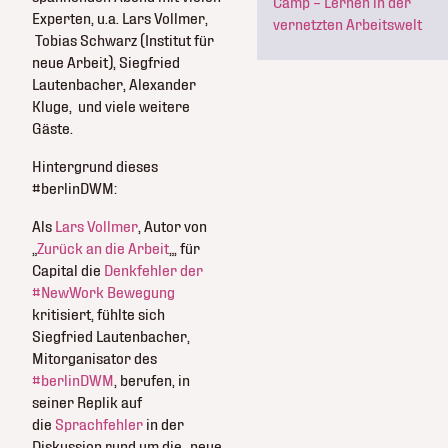
Camp – Lernen in der
Experten, u.a. Lars Vollmer,
vernetzten Arbeitswelt
Tobias Schwarz (Institut für
neue Arbeit), Siegfried
Lautenbacher, Alexander
Kluge, und viele weitere
Gäste.
Hintergrund dieses
#berlinDWM:
Als
Lars Vollmer
, Autor von
„
Zurück an die Arbeit
„, für
Capital die
Denkfehler der
#NewWork Bewegung
kritisiert, fühlte sich
Siegfried Lautenbacher,
Mitorganisator des
#berlinDWM
, berufen, in
seiner Replik auf
die
Sprachfehler
in der
Diskussion rund um die „neue