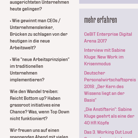
ausgerichteten Unternehmen
heute gelingen?
mehr erfahren
• Wie gewinnt man CEOs /
Unternehmenslenker,
Brücken zu schlagen von der
CeBIT Enterprise Digital
heutigen in die neue
Arena 2017
Arbeitswelt?
Interview mit Sabine
Kluge: New Work im
• Wie “neue Arbeitsprinzipien”
Krisenmodus
im traditionellen
Unternehmen
Deutscher
implementieren?
Personalwirtschaftspreis
2018: „Der Kern des
Wie den Wandel treiben:
Wissens liegt an der
Reicht Bottom up? Haben
Basis“
grassroot initiatives eine
„Die Anstifterin“: Sabine
Chance? Was, wenn Top Down
Kluge geehrt als eine der
nicht funktioniert?
40 HR Köpfe
Wir freuen uns auf einen
Das 3. Working Out Loud
spannenden Abend mit vielen