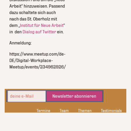
Arbeit“ hinzuweisen. Passend
dazu schaltete sich auch
nach das St. Oberholz mit
dem „
Institut für Neue Arbeit
“
in den
Dialog auf Twitter
ein.
Anmeldung:
https://www.meetup.com/de-
DE/Digital-Workplace-
Meetup/events/234962926/
Newsletter abonnieren
Termine
Team
Themen
Testimonials
kluge_konsorten
Datenschutz
Kontakt
Impressum