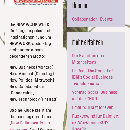
themen
Collaboration
Events
Die NEW WORK WEEK:
fünf Tage Impulse und
Inspirationen rund um
mehr erfahren
NEW WORK. Jeder Tag
steht unter einem
Die Evolution des
besonderen Motto:
Mitarbeiters
New Business (Montag)
Ed Brill: The Secret of
New Mindset (Dienstag)
IBM’s Social Business
New Politics (Mittwoch)
Transformation
New Collaboration
Vortrag Social Business
(Donnerstag)
auf der DNUG
New Technology (Freitag)
Email will last forever
Sabine Kluge stellt am
Rückenwind für Daimler:
Donnerstag das Thema
netWorkcamp 2017
„
New Collaboration in
#nwc17
Konzernen
“ und Working