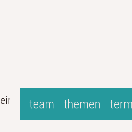
einsam. Gestalten.
team
themen
term