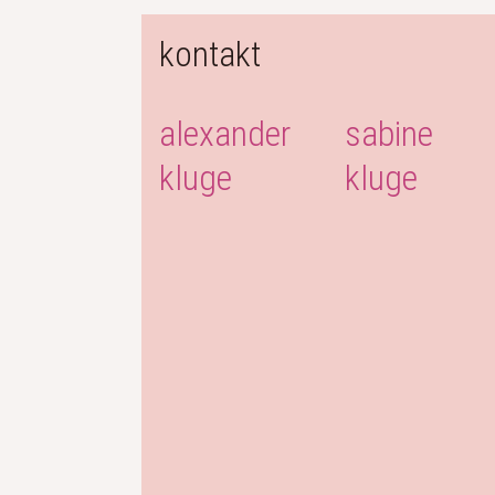
kontakt
alexander
sabine
kluge
kluge