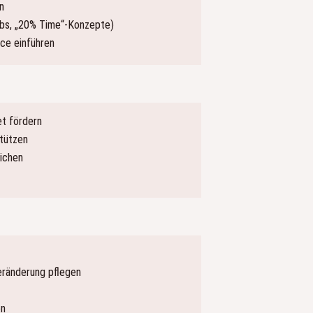
n
abs, „20% Time“-Konzepte)
ce einführen
et fördern
stützen
lichen
eränderung pflegen
en