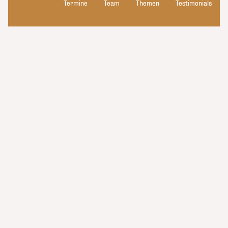
Termine
Team
Themen
Testimonials
Datenschutz
Kontakt
Impressum
kluge_konsorten
© 2026 kluge_konsorten