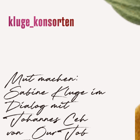
Mut machen:
Sabine Kluge im
Dialog mit
Johannes Ceh
von „Our Job