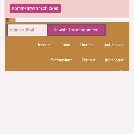
Newsletter abonnieren
Termine
Team
Themen
Testimonials
Datenschutz
Kontakt
Impressum
kluge_konsorten
© 2026 kluge_konsorten