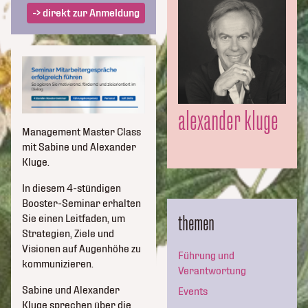
-> direkt zur Anmeldung
alexander kluge
Management Master Class
mit Sabine und Alexander
Kluge.
In diesem 4-stündigen
Booster-Seminar erhalten
themen
Sie einen Leitfaden, um
Strategien, Ziele und
Visionen auf Augenhöhe zu
Führung und
kommunizieren.
Verantwortung
Sabine und Alexander
Events
Kluge sprechen über die