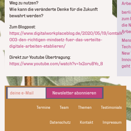
Weg zu nutzen?
Arbe
Wie kann die veränderte Denke für die Zukunft
berl
bewahrt werden?
zum 
die 
Zum Blogpost:
Arbe
https://www.digitalworkplaceblog.de/2020/05/19/iomtalk-
003-den-richtigen-mindsetz-fuer-das-verteilte-
Mens
digitale-arbeiten-etablieren/
Tech
New
Direkt zur Youtube Übertragung:
Inno
https://www.youtube.com/watch?v=1x2oruBYo_8
geht
Newsletter abonnieren
Termine
Team
Themen
Testimonials
Datenschutz
Kontakt
Impressum