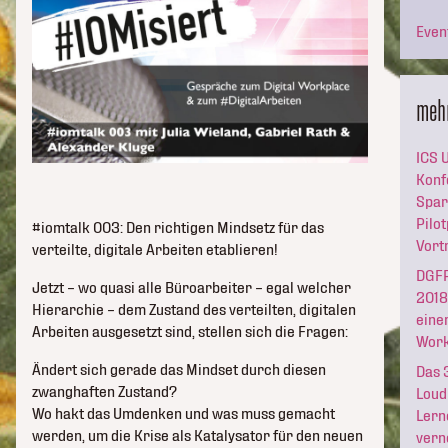
Even
meh
ICS 
Konf
Spar
Pilo
#iomtalk 003: Den richtigen Mindsetz für das
Vor
verteilte, digitale Arbeiten etablieren!
DGFP
Jetzt – wo quasi alle Büroarbeiter – egal welcher
2018
Hierarchie – dem Zustand des verteilten, digitalen
eine
Arbeiten ausgesetzt sind, stellen sich die Fragen:
Work
Ändert sich gerade das Mindset durch diesen
Das 
zwanghaften Zustand?
Loud
Wo hakt das Umdenken und was muss gemacht
Lern
werden, um die Krise als Katalysator für den neuen
vern