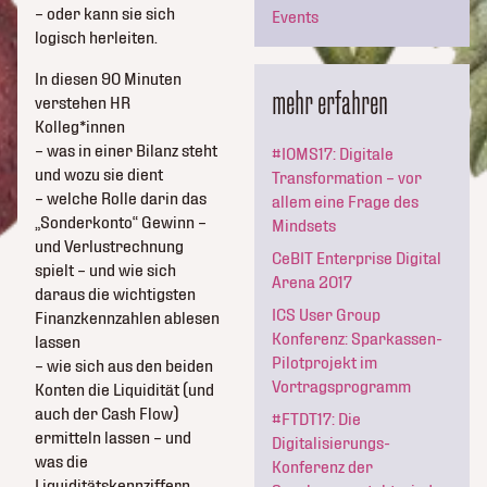
– oder kann sie sich
Events
logisch herleiten.
In diesen 90 Minuten
mehr erfahren
verstehen HR
Kolleg*innen
– was in einer Bilanz steht
#IOMS17: Digitale
und wozu sie dient
Transformation – vor
– welche Rolle darin das
allem eine Frage des
„Sonderkonto“ Gewinn –
Mindsets
und Verlustrechnung
CeBIT Enterprise Digital
spielt – und wie sich
Arena 2017
daraus die wichtigsten
ICS User Group
Finanzkennzahlen ablesen
Konferenz: Sparkassen-
lassen
Pilotprojekt im
– wie sich aus den beiden
Vortragsprogramm
Konten die Liquidität (und
auch der Cash Flow)
#FTDT17: Die
ermitteln lassen – und
Digitalisierungs-
was die
Konferenz der
Liquiditätskennziffern