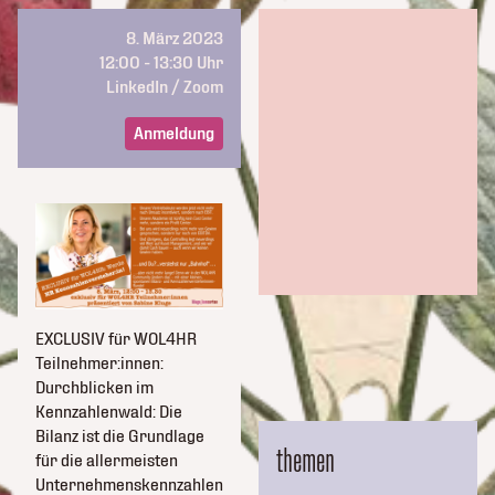
8. März 2023
12:00 - 13:30 Uhr
LinkedIn / Zoom
Anmeldung
EXCLUSIV für WOL4HR
Teilnehmer:innen:
Durchblicken im
Kennzahlenwald: Die
Bilanz ist die Grundlage
themen
für die allermeisten
Unternehmenskennzahlen