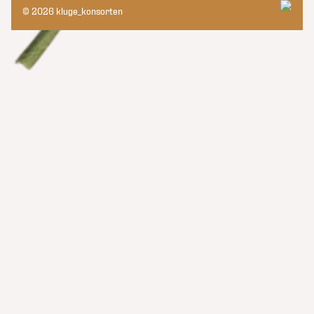
© 2026 kluge_konsorten
kluge_konsorten