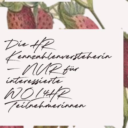
Die HR
Kennzahlenversteherin
– NUR für
interessierte
WOL4HR
Teilnehmerinnen