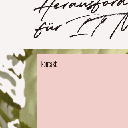
deru
Mana
kontakt