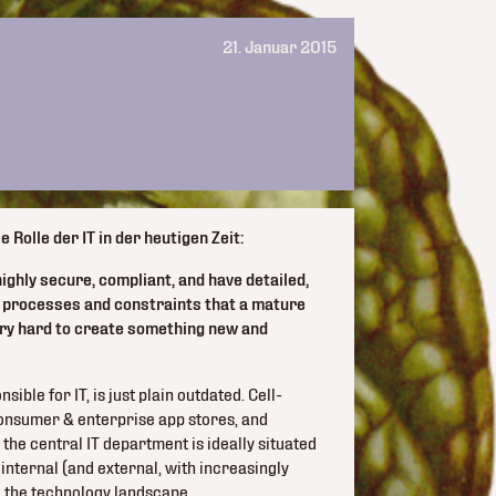
21. Januar 2015
 Rolle der IT in der heutigen Zeit:
ighly secure, compliant, and have detailed,
e processes and constraints that a mature
very hard to create something new and
sible for IT, is just plain outdated. Cell-
 consumer & enterprise app stores, and
s the central IT department is ideally situated
 internal (and external, with increasingly
e the technology landscape.