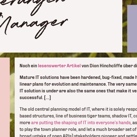
ngen
ger
Noch ein
lesenswerter Artikel
von Dion Hinchcliffe über die
Mature IT solutions have been hardened, bug-fixed, made h
linear plans for evolution and maintenance. The very sam
IT solution is under are also the same ones that make it 
successful. […]
The old central planning model of IT, where it is solely respon
based structures, line of business tiger teams, shadow IT,
more
are putting the shaping of IT into everyone’s hands
, a
to play the town planner role, and let a much broader set of
broad uptake of open APIs) stakeholders pioneer and settl