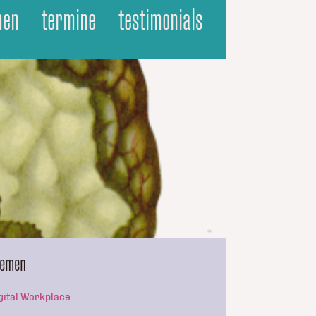
men
termine
testimonials
hemen
gital Workplace