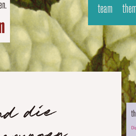
en.
team
the
ie
t
Di