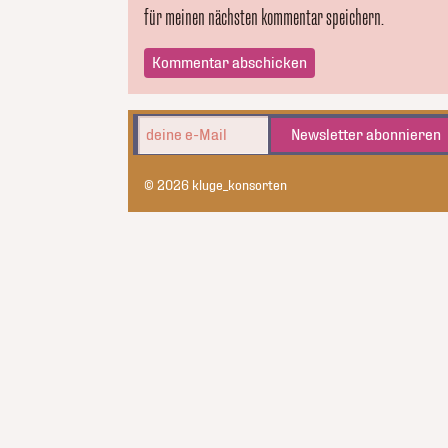
für meinen nächsten kommentar speichern.
Newsletter abonnieren
© 2026 kluge_konsorten
kluge_konsorten