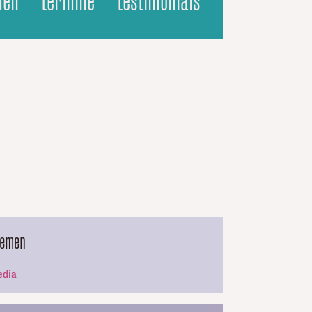
men
termine
testimonials
hemen
dia