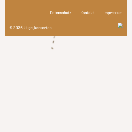
Datenschutz
Kontakt
Impressum
© 2026 kluge_konsorten
kluge_konsorten