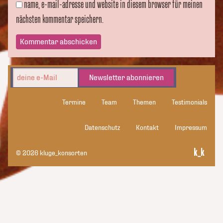
name, e-mail-adresse und website in diesem browser für meinen
nächsten kommentar speichern.
Newsletter abonnieren
Termine
Team
Themen
Testimonials
Datenschutz
Kontakt
Impressum
© 2026 kluge_konsorten
kluge_konsorten