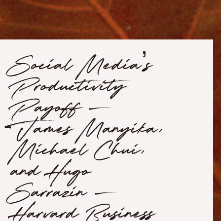
Social Media’s
Productivity
Payoff –
James Manyika,
Michael Chui,
and Hugo
Sarrazin –
Harvard Business