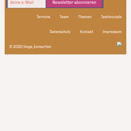
Newsletter abonnieren
Termine
Team
Themen
Testimonials
Datenschutz
Kontakt
Impressum
© 2026 kluge_konsorten
kluge_konsorten