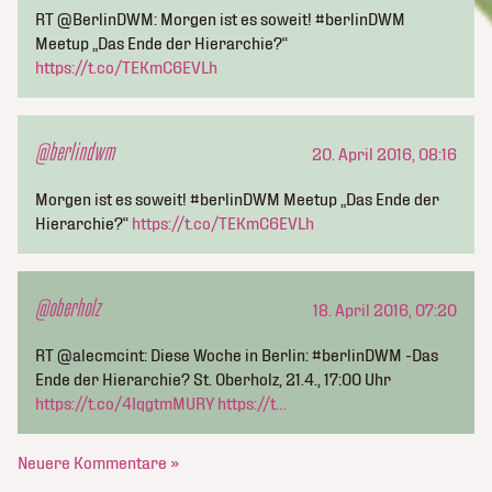
RT @BerlinDWM: Morgen ist es soweit! #berlinDWM
Meetup „Das Ende der Hierarchie?“
https://t.co/TEKmC6EVLh
@berlindwm
20. April 2016, 08:16
Morgen ist es soweit! #berlinDWM Meetup „Das Ende der
Hierarchie?“
https://t.co/TEKmC6EVLh
@oberholz
18. April 2016, 07:20
RT @alecmcint: Diese Woche in Berlin: #berlinDWM -Das
Ende der Hierarchie? St. Oberholz, 21.4., 17:00 Uhr
https://t.co/4IqgtmMURY
https://t…
Neuere Kommentare »
kluge_konsorten