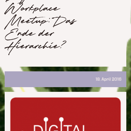
Workplace
Meetup: Das
Ende der
Hierarchie?
18. April 2016