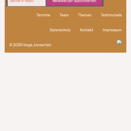
Newsletter abonnieren
Termine
Team
Themen
Testimonials
Datenschutz
Kontakt
Impressum
© 2026 kluge_konsorten
kluge_konsorten