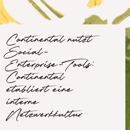
Continental nutzt
Social-
Enterprise-Tools:
Continental
etabliert eine
interne
Netzwerkkultur