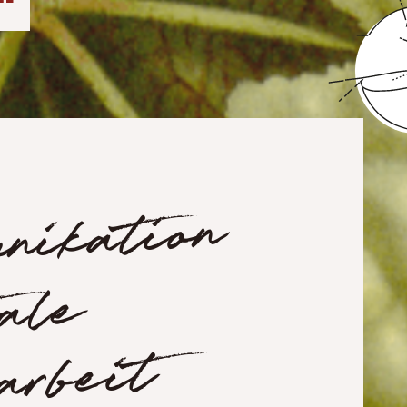
ation
le
beit