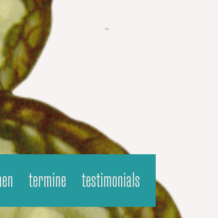
men
termine
testimonials