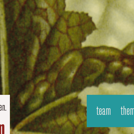
en.
team
the