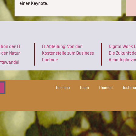
einer Keynote.
ion der IT
IT Abteilung: Von der
Digital Work 
t der Natur
Kostenstelle zum Business
Die Zukunft de
Partner
Arbeitsplatze
ertewandel
Termine
Team
Themen
Testimo