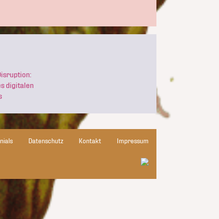
Disruption:
s digitalen
s
nials
Datenschutz
Kontakt
Impressum