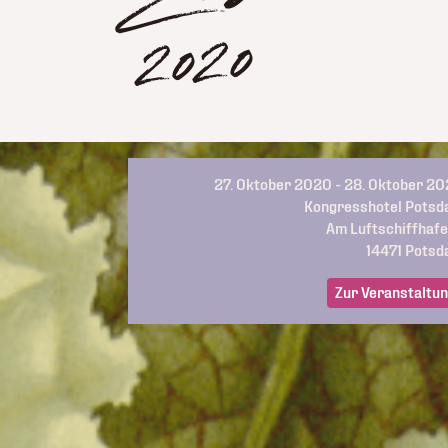
2020
27. Oktober 2020 - 28. Oktober 2
Kongresshotel Pots
Am Luftschiffhafe
14471
Potsd
Zur Veranstaltu